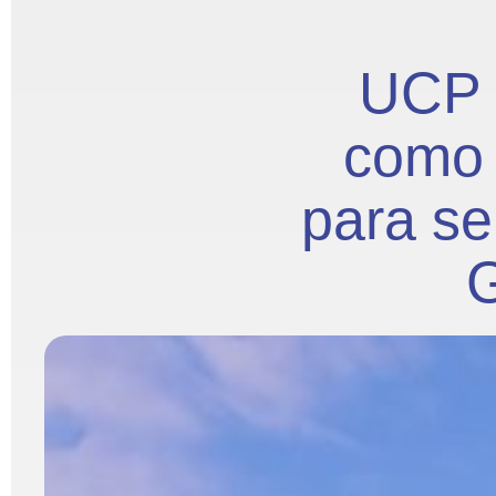
UCP é
como 
para se
G