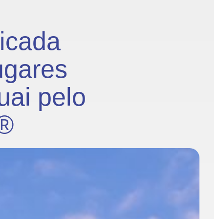
ficada
ugares
uai pelo
k®